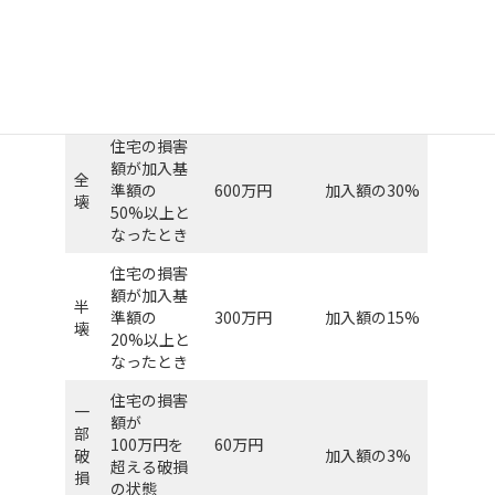
険をかけた金
険をかけた金
区
額が
額が
損害内容
分
加入額が
加入額が
2,000万円以
2,000万円未
上のとき
満のとき
住宅の損害
額が加入基
全
準額の
600万円
加入額の30%
壊
50%以上と
なったとき
住宅の損害
額が加入基
半
準額の
300万円
加入額の15%
壊
20%以上と
なったとき
住宅の損害
一
額が
部
100万円を
60万円
破
加入額の3%
超える破損
損
の状態