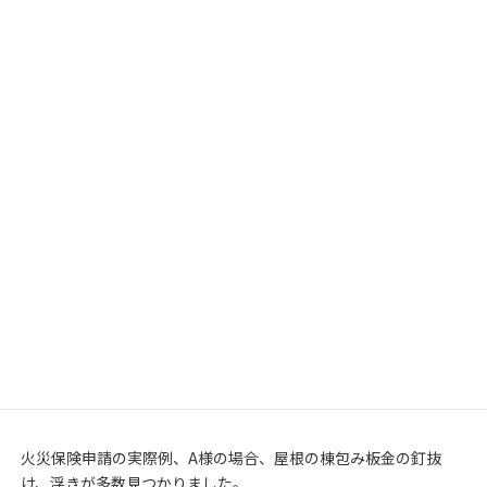
も報告します。
特に釘の浮き、抜けは非常に良くある風災ですが、保険の適用に
なる事故です。
被害をうけている箇所は漏らさず報告します。
但し、火災保険申請の時報告しても、保険の対象にならないもの
もあります。主には経年変化、経年の劣化には、保険が適用にな
りなせん。
鉄板の錆びは、突発的な風災の事故とは、なりませんので、添付
しません。
火災保険申請の実際例、A様の場合、屋根の棟包み板金の釘抜
け、浮きが多数見つかりました。