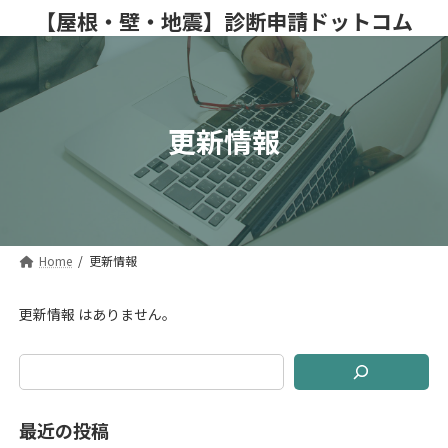
コ
ナ
【屋根・壁・地震】診断申請ドットコム
ン
ビ
テ
ゲ
ン
ー
ツ
シ
へ
ョ
ス
ン
更新情報
キ
に
ッ
移
プ
動
Home
更新情報
更新情報 はありません。
最近の投稿